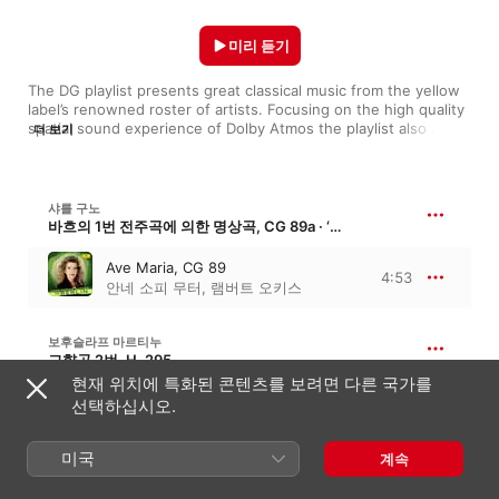
미리 듣기
The DG playlist presents great classical music from the yellow 
label’s renowned roster of artists. Focusing on the high quality 
spatial sound experience of Dolby Atmos the playlist also 
더 보기
presents new recordings and re-issues. Enjoy new tracks this 
month from Gustavo Dudamel, Andris Nelsons, Alice Sara Ott, 
Victor Le Masne, Yu-Peng Chen, the Danish National 
Symphony Orchestra, Lang Lang, Rafał Blechacz, Maurizio 
샤를 구노
Pollini, Daniil Trifonov and Víkingur Ólafsson.
바흐의 1번 전주곡에 의한 명상곡, CG 89a · ‘아베 마리아’
Ave Maria, CG 89
4:53
안네 소피 무터
,
램버트 오키스
보후슬라프 마르티누
교향곡 2번, H. 295
현재 위치에 특화된 콘텐츠를 보려면 다른 국가를
II. Andante moderato
선택하십시오.
6:34
야쿠프 흐루샤
,
밤베르크 교향악단
미국
계속
세르게이 라흐마니노프
14개의 노래, Op. 34 · ‘14개의 로망스’