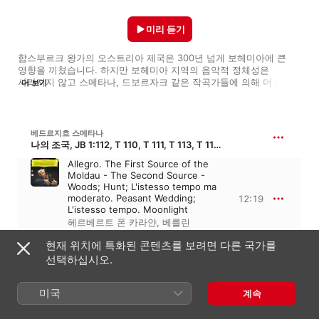
미리 듣기
합스부르크 왕가의 오스트리아 제국은 300년 넘게 보헤미아에 큰 
영향을 끼쳤습니다. 하지만 보헤미아 지역의 음악적 정체성은 
사라지지 않고 스메타나, 드보르자크 같은 작곡가들에 의해 더 큰 
더 보기
발전을 이뤘습니다. 이들은 민속적 요소를 차용하며 체코의 민족주의 
음악을 발전시켰죠. 훗날 Janáček, Martinů 등의 작곡가들은 
레퍼토리를 더욱 확장해 체코 음악의 위상을 한 단계 더 높였습니다.
베드르지흐 스메타나
나의 조국, JB 1:112, T 110, T 111, T 113, T 114, T 120, T 121
Allegro. The First Source of the
Moldau - The Second Source -
Woods; Hunt; L'istesso tempo ma
moderato. Peasant Wedding;
12:19
L'istesso tempo. Moonlight
헤르베르트 폰 카라얀
,
베를린
필하모닉
현재 위치에 특화된 콘텐츠를 보려면 다른 국가를
선택하십시오.
안토닌 드보르자크
유모레스크, B 187, Op. 101
미국
Humoresque No. 7 In G-flat
계속
Major, Op. 101
3:30
보스턴 심포니 오케스트라
,
오자와