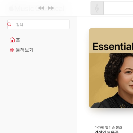
검색
홈
둘러보기
마가렛 앨리슨 본즈
영적인 모음곡