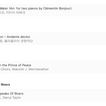
d Water (Arr. for two pianos by Clémentin Bonjour)
베크
,
카티아 라베크
ion – Andante deciso
겡
,
필라델피아 관현악단
in the Prince of Peace
 Choirs
,
Malcolm J. Merriweather
 Rivers
peaks Of Rivers
드
,
Darryl Taylor