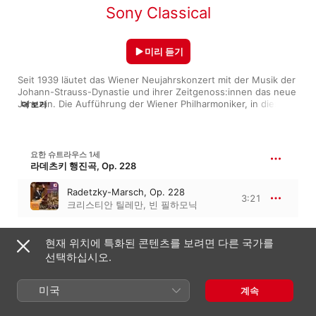
Sony Classical
미리 듣기
Seit 1939 läutet das Wiener Neujahrskonzert mit der Musik der 
Johann-Strauss-Dynastie und ihrer Zeitgenoss:innen das neue 
Jahr ein. Die Aufführung der Wiener Philharmoniker, in diesem 
더 보기
Jahr unter der Leitung von Christian Thielemann, wird in über 
90 Länder auf der ganzen Welt übertragen. Diese Playlist bietet 
dir einen Platz in der ersten Reihe, um die besten Werke des 
Konzerts zu hören. Entdecke ein schillerndes Programm mit 
요한 슈트라우스 1세
Walzern, Märschen und Polkas – und halte Ausschau nach 
라데츠키 행진곡, Op. 228
neuen Stücken, die in diesem Jahr erstmals aufgeführt 
wurden.
Radetzky-Marsch, Op. 228
3:21
크리스티안 틸레만
,
빈 필하모닉
안톤 브루크너
현재 위치에 특화된 콘텐츠를 보려면 다른 국가를
Quadrille A Major, WAB 121
선택하십시오.
Quadrille, WAB 121 (Arr. for
Orchestra by Wolfgang Dörner)
5:26
미국
계속
크리스티안 틸레만
,
빈 필하모닉