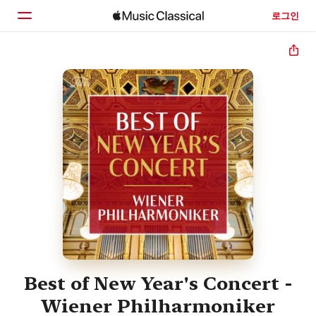
로그인
홈
둘러보기
검색
Best of New Year's Concert -
Wiener Philharmoniker