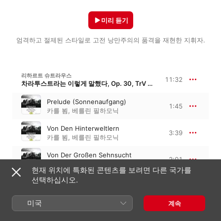
미리 듣기
엄격하고 절제된 스타일로 고전 낭만주의의 품격을 재현한 지휘자.
리하르트 슈트라우스
11:32
차라투스트라는 이렇게 말했다, Op. 30, TrV 176
Prelude (Sonnenaufgang)
1:45
카를 뵘
,
베를린 필하모닉
Von Den Hinterweltlern
3:39
카를 뵘
,
베를린 필하모닉
Von Der Großen Sehnsucht
2:01
카를 뵘
,
베를린 필하모닉
현재 위치에 특화된 콘텐츠를 보려면 다른 국가를
Von Den Freuden Und
선택하십시오.
Leidenschaften
1:50
베를린 필하모닉
,
카를 뵘
미국
계속
Das Grablied
2:16
카를 뵘
,
베를린 필하모닉