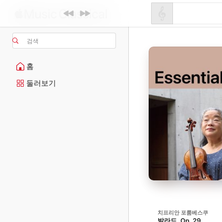
검색
홈
둘러보기
치프리안 포룸베스쿠
발라드, Op. 29