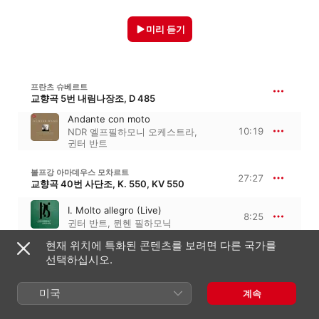
미리 듣기
프란츠 슈베르트
교향곡 5번 내림나장조, D 485
Andante con moto
10:19
NDR 엘프필하모니 오케스트라
,
귄터 반트
볼프강 아마데우스 모차르트
27:27
교향곡 40번 사단조, K. 550, KV 550
I. Molto allegro (Live)
8:25
귄터 반트
,
뮌헨 필하모닉
현재 위치에 특화된 콘텐츠를 보려면 다른 국가를
II. Andante (Live)
8:27
선택하십시오.
귄터 반트
,
뮌헨 필하모닉
III. Menuetto Allegretto Trio
미국
(Live)
계속
3:38
귄터 반트
,
뮌헨 필하모닉