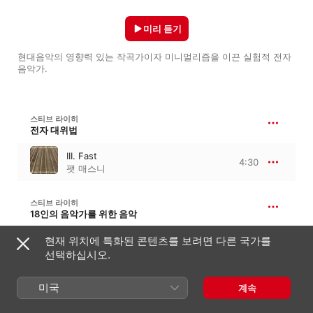
미리 듣기
현대음악의 영향력 있는 작곡가이자 미니멀리즘을 이끈 실험적 전자 
음악가.
스티브 라이히
전자 대위법
III. Fast
4:30
팻 매스니
스티브 라이히
18인의 음악가를 위한 음악
현재 위치에 특화된 콘텐츠를 보려면 다른 국가를
XIV. Section Pulses
6:10
스티브 라이히
선택하십시오.
미국
스티브 라이히
계속
16:29
서로 다른 기차들