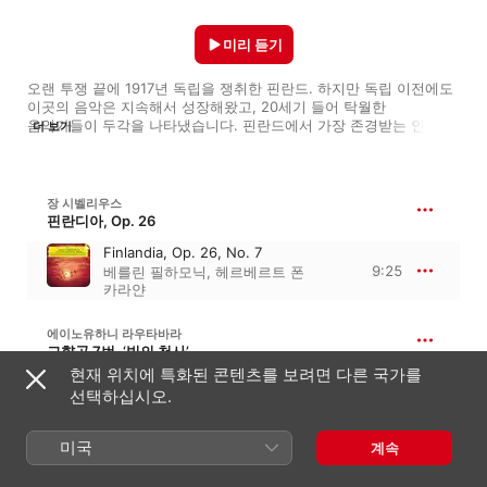
미리 듣기
오랜 투쟁 끝에 1917년 독립을 쟁취한 핀란드. 하지만 독립 이전에도 
이곳의 음악은 지속해서 성장해왔고, 20세기 들어 탁월한 
음악가들이 두각을 나타냈습니다. 핀란드에서 가장 존경받는 인물 중 
더 보기
하나이며 뛰어난 교향곡 작곡가인 장 시벨리우스가 그중 하나죠. 
핀란드의 클래식 주요곡들을 모았습니다.
장 시벨리우스
핀란디아, Op. 26
Finlandia, Op. 26, No. 7
9:25
베를린 필하모닉
,
헤르베르트 폰
카라얀
에이노유하니 라우타바라
교향곡 7번, ‘빛의 천사’
현재 위치에 특화된 콘텐츠를 보려면 다른 국가를
III. Come un Sogno
선택하십시오.
10:24
헬싱키 필하모니 관현악단
,
레이프
세게르스탐
미국
계속
FREDRIK PACIUS
Vart Land