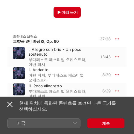
미리 듣기
요하네스 브람스
37:28
교향곡 3번 바장조, Op. 90
I. Allegro con brio - Un poco
sostenuto
13:43
부다페스트 페스티벌 오케스트라
,
이반 피셔
II. Andante
8:29
이반 피셔
,
부다페스트 페스티벌
오케스트라
III. Poco allegretto
6:39
부다페스트 페스티벌 오케스트라
,
이반 피셔
IV. Allegro - Un poco sostenuto
현재 위치에 특화된 콘텐츠를 보려면 다른 국가를
8:35
부다페스트 페스티벌 오케스트라
,
선택하십시오.
이반 피셔
미국
계속
구스타프 말러
1:14:14
교향곡 5번 올림다단조