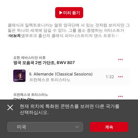
미리 듣기
클래식과 일렉트로니카는 얼핏 양극단에 서 있는 것처럼 보이지만 그 
둘은 하나의 세계에 담길 수 있다. 그를 몸소 증명하는 아티스트가 
바로 룩셈부르크 출신의 클래식 피아니스트이자 댄스 프로듀서 
더 보기
프란체스코 트리스타노다. 연주와 작곡, 프로듀싱까지 척척 해내는 
이 멀티맨은 바로크 음악부터 현대 음악, 재즈에 전자 음악까지 
다채로운 언어를 활용해 모든 경계를 초월한 자신만의 음악 세계를 
구축한다. 날렵한 순발력과 거침없는 저돌성, 순도 높은 예술성을 
요한 제바스티안 바흐
한껏 발휘해 펼쳐 보인 광활하고 자유로운 음악적 상상력은 모두를 
영국 모음곡 2번 가단조, BWV 807
감탄하게 만들기 충분하다.
II. Allemande (Classical Sessions)
1:32
프란체스코 트리스타노
프란체스코 트리스타노
Chi No Oto
현재 위치에 특화된 콘텐츠를 보려면 다른 국가를
Chi No Oto
선택하십시오.
2:25
프란체스코 트리스타노
미국
계속
트리스타노: ON JOHN BULL GALLIARD IN D MINOR