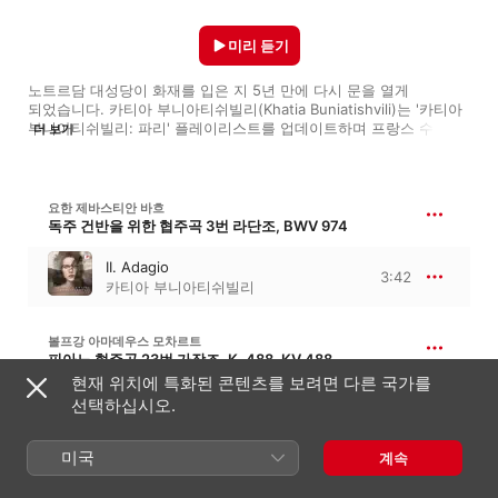
미리 듣기
노트르담 대성당이 화재를 입은 지 5년 만에 다시 문을 열게 
되었습니다. 카티아 부니아티쉬빌리(Khatia Buniatishvili)는 '카티아 
부니아티쉬빌리: 파리' 플레이리스트를 업데이트하며 프랑스 수도 
더 보기
한가운데 자리 잡은 이 상징적인 대성당을 기념하고, 자신의 예술적 
정체성에 깊은 영향을 미친 파리에 헌사를 바칩니다.

Apple Music Classical은 플레이리스트와 함께, 부니아티쉬빌리가 
요한 제바스티안 바흐
직접 쓴 아래의 글을 단독 공개합니다. 그는 이 글에서 프랑스 
독주 건반을 위한 협주곡 3번 라단조, BWV 974
문화에서 중요한 위치를 차지하는 중세의 위대한 유산, 노트르담 
대성당에 대한 애정 어린 감상을 그려내죠.

II. Adagio
3:42
카티아 부니아티쉬빌리
"노트르담 드 파리! 하늘로 이어지는 끝없는 계단. 파리 하늘 아래 
펼쳐지는 풍경. 학생, 예술가, 연인들의 꿈 꾸는 젊은 눈빛 속에 담긴 
이 영원한 도시의 모습... 노트르담 드 파리! 에스메랄다의 자유, 
볼프강 아마데우스 모차르트
콰지모도의 순수함, 빅토르 위고가 꿈꿨던 인권의 상징. 노트르담 드 
피아노 협주곡 23번 가장조, K. 488, KV 488
파리! 영원한 것도 사라질 수 있다는 사실이 우리를 두렵게 했지만, 
현재 위치에 특화된 콘텐츠를 보려면 다른 국가를
II. Adagio
그것은 여전히 여기에 있네. 오래되고, 아름다우며, 자유롭고, 시간을 
선택하십시오.
7:22
초월한 모습으로."
카티아 부니아티쉬빌리
,
세인트
마틴 인 더 필즈 아카데미
미국
계속
프레데리크 쇼팽
야상곡 2번 내림마장조, B. 54/2, Op. 9/2