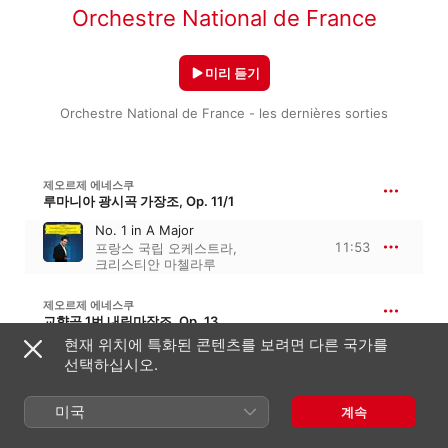
Orchestre National de France
미리 듣기
Orchestre National de France - les dernières sorties
제오르제 에네스쿠
루마니아 광시곡 가장조, Op. 11/1
No. 1 in A Major
11:53
프랑스 국립 오케스트라
,
크리스티안 마첼라루
제오르제 에네스쿠
교향곡 1번 내림마장조, Op. 13
현재 위치에 특화된 콘텐츠를 보려면 다른 국가를
III. Vif et vigoureux
선택하십시오.
9:11
프랑스 국립 오케스트라
,
크리스티안 마첼라루
미국
계속
모리스 라벨
왼손을 위한 피아노 협주곡 라장조, M. 82