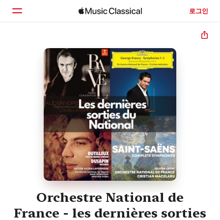
로그인
홈
둘러보기
검색
Orchestre National de
France - les dernières sorties