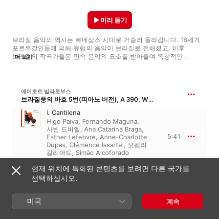
미리 듣기
브라질 음악의 역사는 르네상스 시대로 거슬러 올라갑니다. 16세기 
포르투갈인들에 의해 유럽의 음악이 브라질로 전해졌고, 이후 
브라질의 작곡가들은 민속 음악의 요소를 받아들여 독창적인 
더 보기
음악으로 발전시켰습니다. 남미 특유의 리듬과 활력이 어우러진 
브라질 음악은 세계에서 가장 열정적인 음악으로 일컬어집니다.
에이토르 빌라로부스
브라질풍의 바흐 5번(피아노 버전), A 390, W 390
I. Cantilena
Higo Paiva
,
Fernando Maguna
,
사빈 드비엘
,
Ana Catarina Braga
,
5:41
Esther Lefebvre
,
Anne-Charlotte
Dupas
,
Clémence Issartel
,
오펠리
갈리아드
,
Simão Alcoforado
Barreira
현재 위치에 특화된 콘텐츠를 보려면 다른 국가를
선택하십시오.
오스카르 로렌주 페르난데스
Reisado do Pastoreio
미국
계속
III. Batuque
3:58
상파울루 주립 교향악단
,
로베르토
민추크