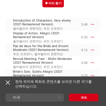
미리 듣기
Introduction of Characters. Very slowly
(2021 Remastered Version)
2:46
필라델피아 관현악단
,
유진 오르먼디
Display of Action. Allegro (2021
Remastered Version)
2:33
필라델피아 관현악단
,
유진 오르먼디
Pas de deux for the Bride and Groom.
Moderato (2021 Remastered Version)
3:12
유진 오르먼디
,
필라델피아 관현악단
Revival Meeting. Fast - Molto Moderato
(2021 Remastered Version)
3:09
필라델피아 관현악단
,
유진 오르먼디
Bride's Solo. Subito Allegro (2021
Remastered Version)
3:33
필라델피아 관현악단
,
유진 오르먼디
현재 위치에 특화된 콘텐츠를 보려면 다른 국가를
Reprise of the introduction. Very Slow
선택하십시오.
(2021 Remastered Version)
1:36
필라델피아 관현악단
,
유진 오르먼디
Shaker theme, "The Gift to Be Simple,"
미국
계속
and Variations underscoring scenes of
daily activity for the bride and groom
11:12