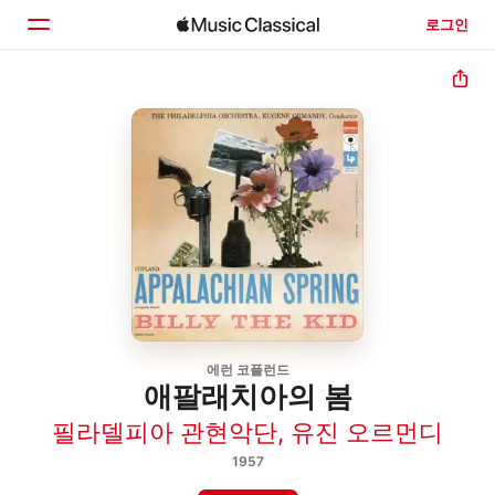
로그인
홈
둘러보기
검색
에런 코플런드
애팔래치아의 봄
필라델피아 관현악단
,
유진 오르먼디
1957