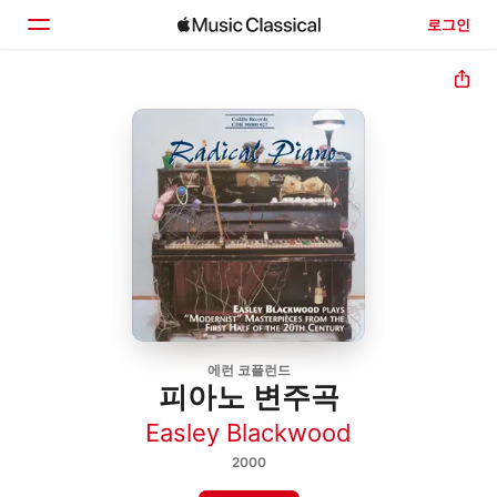
로그인
홈
둘러보기
검색
에런 코플런드
피아노 변주곡
Easley Blackwood
2000