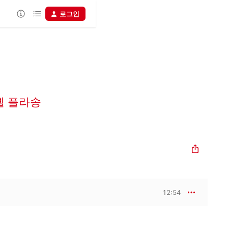
로그인
셸 플라송
12:54