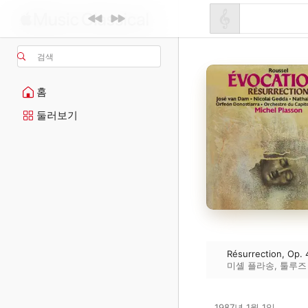
검색
홈
둘러보기
Résurrection, Op. 
미셸 플라송
,
툴루즈
1987년 1월 1일
