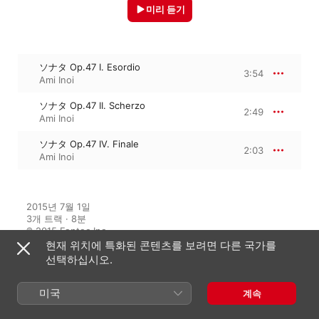
미리 듣기
ソナタ Op.47 I. Esordio
3:54
Ami Inoi
ソナタ Op.47 II. Scherzo
2:49
Ami Inoi
ソナタ Op.47 IV. Finale
2:03
Ami Inoi
2015년 7월 1일

3개 트랙 · 8분

℗ 2015 Fontec Inc.
현재 위치에 특화된 콘텐츠를 보려면 다른 국가를
선택하십시오.
수록 앨범
미국
계속