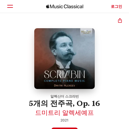
로그인
홈
둘러보기
검색
알렉산더 스크랴빈
5개의 전주곡, Op. 16
드미트리 알렉세예프
2021