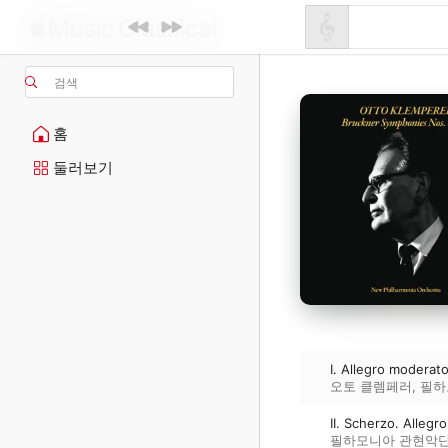
검색
홈
둘러보기
I. Allegro moderat
오토 클렘페러
,
필하
II. Scherzo. Alleg
필하모니아 관현악