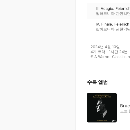
III. Adagio. Feierl
필하모니아 관현악
IV. Finale. Feierlic
필하모니아 관현악
2024년 4월 10일

4개 트랙 · 1시간 24분

℗ A Warner Classics 
수록 앨범
Bruc
오토