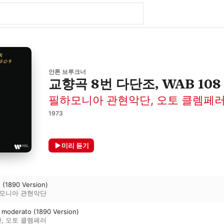
안톤 브루크너
교향곡 8번 다단조, WAB 108
필하모니아 관현악단
,
오토 클렘페
1973
미리 듣기
o (1890 Version)
모니아 관현악단
ro moderato (1890 Version)
단
,
오토 클렘페러