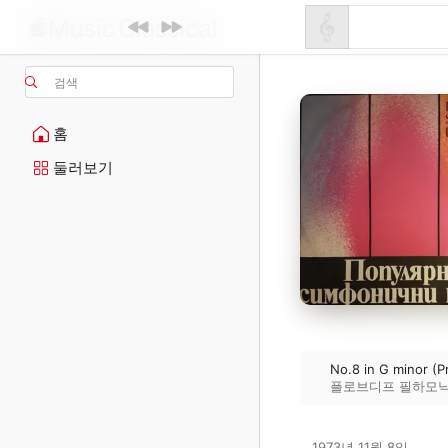
검색
홈
둘러보기
No.8 in G minor (P
플로브디프 필하모
1973년 11월 8일
