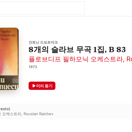
안토닌 드보르자크
8개의 슬라브 무곡 1집, B 83
플로브디프 필하모닉 오케스트라
,
R
1973
미리 듣기
resto)
닉 오케스트라
,
Rouslan Raichev