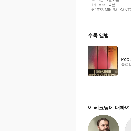
1개 트랙 · 4분

℗ 1973 MIK BALKAN
수록 앨범
Popu
플로
이 레코딩에 대하여