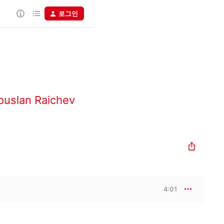
로그인
ouslan Raichev
4:01