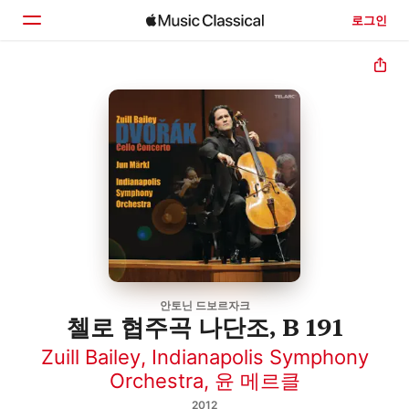
로그인
홈
둘러보기
검색
안토닌 드보르자크
첼로 협주곡 나단조, B 191
Zuill Bailey
,
Indianapolis Symphony
Orchestra
,
윤 메르클
2012