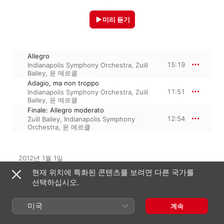
미리 듣기
Allegro
15:19
Indianapolis Symphony Orchestra
,
Zuill
Bailey
,
윤 메르클
Adagio, ma non troppo
11:51
Indianapolis Symphony Orchestra
,
Zuill
Bailey
,
윤 메르클
Finale: Allegro moderato
12:54
Zuill Bailey
,
Indianapolis Symphony
Orchestra
,
윤 메르클
2012년 1월 1일

3개 트랙 · 40분

현재 위치에 특화된 콘텐츠를 보려면 다른 국가를
℗ 2012 Indiana Symphony Society, Inc. under exclusive 
선택하십시오.
license to Concord Music Group, Inc.
미국
계속
수록 앨범