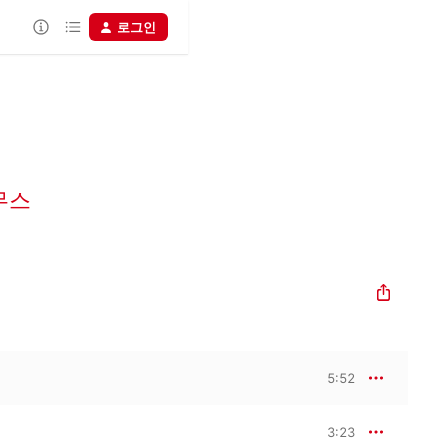
로그인
무스
5:52
3:23