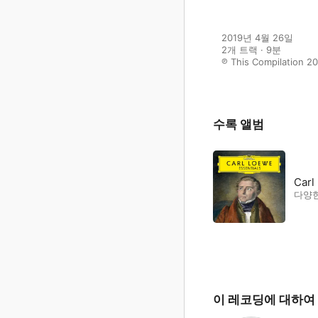
2019년 4월 26일

2개 트랙 · 9분

℗ This Compilation 
수록 앨범
Carl
다양
이 레코딩에 대하여