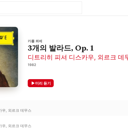
카를 뢰베
3개의 발라드, Op. 1
디트리히 피셔 디스카우
,
외르크 데
1982
미리 듣기
카우
,
외르크 데무스
카우
,
외르크 데무스