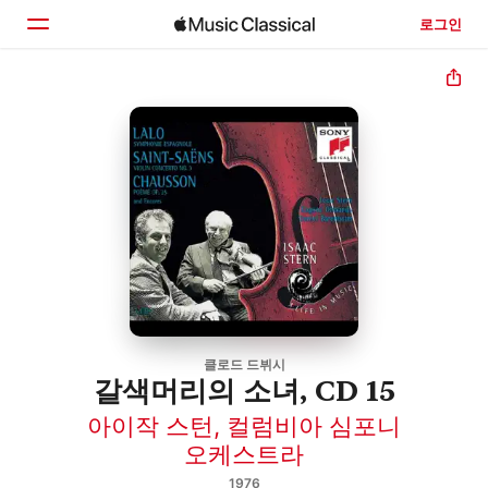
로그인
홈
둘러보기
검색
클로드 드뷔시
갈색머리의 소녀, CD 15
아이작 스턴
,
컬럼비아 심포니
오케스트라
1976