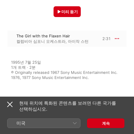
미리 듣기
The Girl with the Flaxen Hair
2:31
컬럼비아 심포니 오케스트라
,
아이작 스턴
1995년 7월 25일

1개 트랙 · 2분

℗ Originally released 1967 Sony Music Entertainment Inc. 
1976, 1977 Sony Music Entertainment Inc.
수록 앨범
현재 위치에 특화된 콘텐츠를 보려면 다른 국가를
선택하십시오.
Lalo: Symphonie espagnole;
Saint-Saëns: Violin Concerto
미국
계속
No. 3; etc.
파리 관현악단
,
필라델피아 관현악단
,