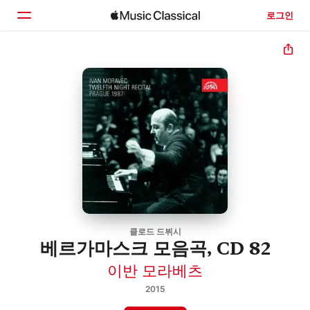
로그인
홈
둘러보기
검색
클로드 드뷔시
베르가마스크 모음곡, CD 82
이반 모라베츠
2015