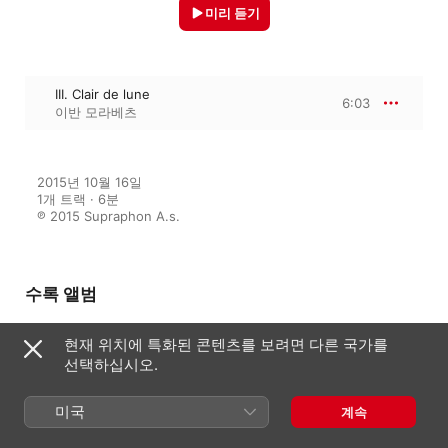
미리 듣기
III. Clair de lune
6:03
이반 모라베츠
2015년 10월 16일

1개 트랙 · 6분

℗ 2015 Supraphon A.s.
수록 앨범
현재 위치에 특화된 콘텐츠를 보려면 다른 국가를
Bach, Beethoven, Debussy,
선택하십시오.
Chopin, Mozart: Twelfth Night
Recital Prague 1987
미국
이반 모라베츠
계속