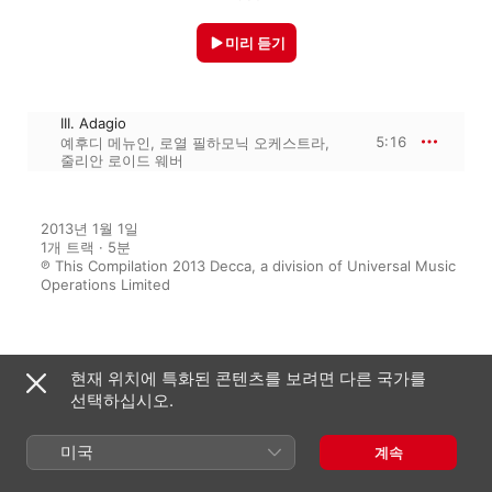
미리 듣기
III. Adagio
5:16
예후디 메뉴인
,
로열 필하모닉 오케스트라
,
줄리안 로이드 웨버
2013년 1월 1일

1개 트랙 · 5분

℗ This Compilation 2013 Decca, a division of Universal Music 
Operations Limited
수록 앨범
현재 위치에 특화된 콘텐츠를 보려면 다른 국가를
선택하십시오.
Sleep: 111 Pieces of Classical
미국
계속
Music for Bedtime
다양한 아티스트