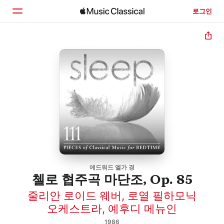
로그인
홈
둘러보기
검색
에드워드 엘가 경
첼로 협주곡 마단조, Op. 85
줄리안 로이드 웨버
,
로열 필하모닉
오케스트라
,
예후디 메뉴인
1986