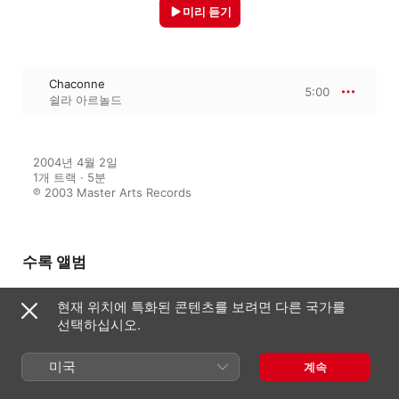
미리 듣기
Chaconne
5:00
쉴라 아르놀드
2004년 4월 2일

1개 트랙 · 5분

℗ 2003 Master Arts Records
수록 앨범
현재 위치에 특화된 콘텐츠를 보려면 다른 국가를
선택하십시오.
Thème varié
쉴라 아르놀드
미국
계속