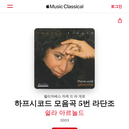
로그인
홈
둘러보기
검색
엘리자베스 자케 드 라 게르
하프시코드 모음곡 5번 라단조
쉴라 아르놀드
2003