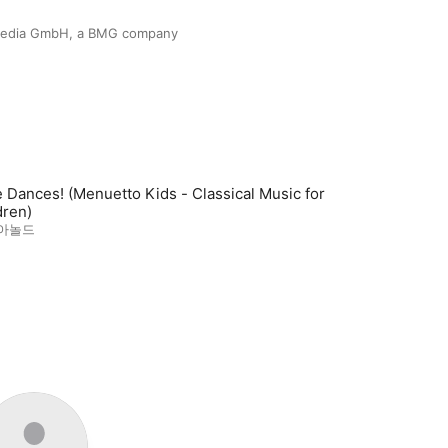
edia GmbH, a BMG company
ke Dances! (Menuetto Kids - Classical Music for
dren)
 아놀드