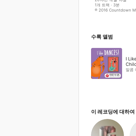
1개 트랙 · 3분

℗ 2016 Countdown M
수록 앨범
I Li
Chil
말콤
이 레코딩에 대하여