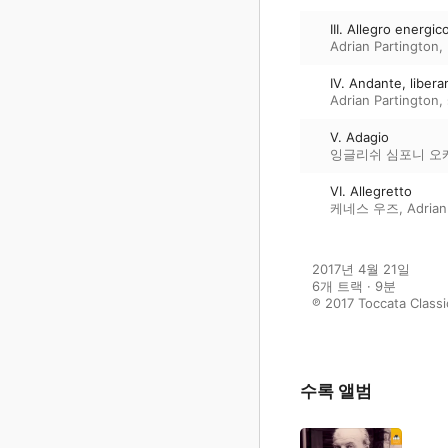
III. Allegro energic
Adrian Partington
,
IV. Andante, liber
Adrian Partington
,
V. Adagio
잉글리쉬 심포니 오
VI. Allegretto
케네스 우즈
,
Adrian
2017년 4월 21일

6개 트랙 · 9분

℗ 2017 Toccata Classi
수록 앨범