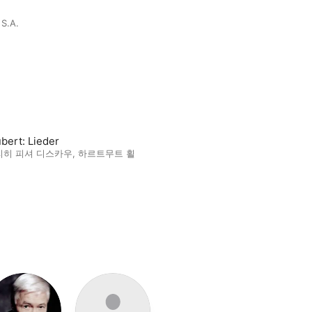
 S.A.
bert: Lieder
리히 피셔 디스카우
,
하르트무트 횔