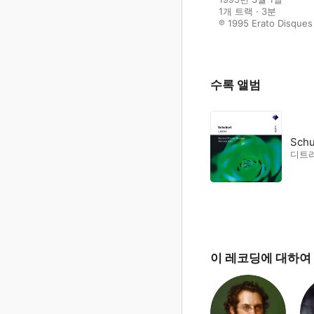
1개 트랙 · 3분

℗ 1995 Erato Disques
수록 앨범
Schu
디트
이 레코딩에 대하여