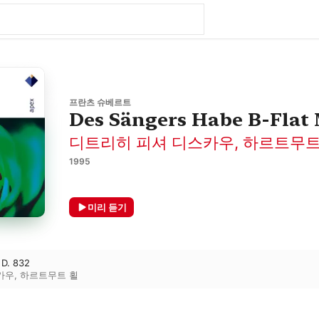
프란츠 슈베르트
Des Sängers Habe B-Flat 
디트리히 피셔 디스카우
,
하르트무트
1995
미리 듣기
 D. 832
카우
,
하르트무트 횔