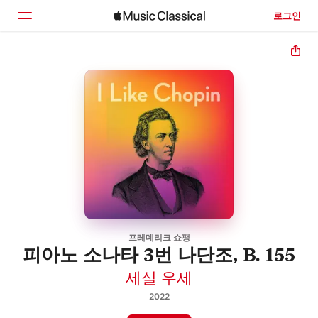
로그인
홈
둘러보기
검색
프레데리크 쇼팽
피아노 소나타 3번 나단조, B. 155
세실 우세
2022