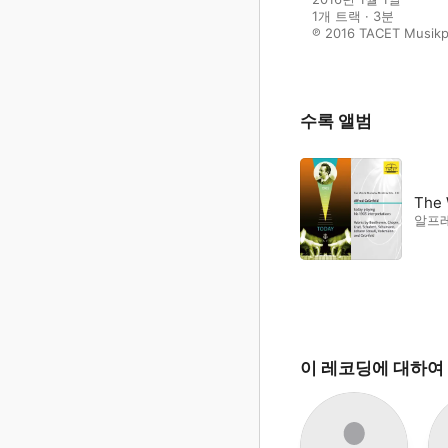
1개 트랙 · 3분

℗ 2016 TACET Musikp
수록 앨범
The 
알프
이 레코딩에 대하여