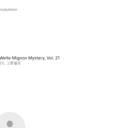
roduktion
Welte Mignon Mystery, Vol. 21
레드 그룬펠트