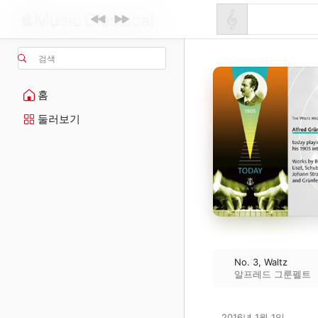
검색
홈
둘러보기
No. 3, Waltz
알프레드 그룬펠트
2016년 1월 1일
