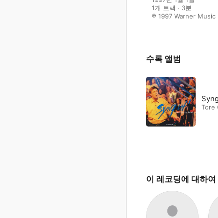
1개 트랙 · 3분

℗ 1997 Warner Music
수록 앨범
Syng
Tore 
이 레코딩에 대하여