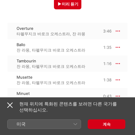
미리 듣기
Overture
3:46
타펠무지크 바로크 오케스트라
,
잔 라몽
Ballo
1:35
잔 라몽
,
타펠무지크 바로크 오케스트라
Tambourin
1:16
잔 라몽
,
타펠무지크 바로크 오케스트라
Musette
1:38
잔 라몽
,
타펠무지크 바로크 오케스트라
Minuet
0:43
타펠무지크 바로크 오케스트라
,
잔 라몽
현재 위치에 특화된 콘텐츠를 보려면 다른 국가를
March - Pour les chasseurs - March da
선택하십시오.
capo
3:23
타펠무지크 바로크 오케스트라
,
잔 라몽
미국
계속
Ballo
1:36
잔 라몽
,
타펠무지크 바로크 오케스트라