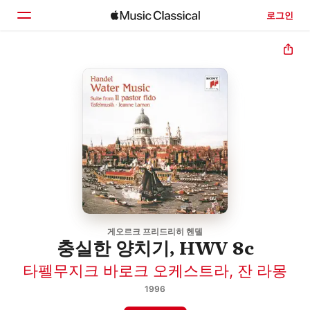
로그인
홈
둘러보기
검색
게오르크 프리드리히 헨델
충실한 양치기, HWV 8c
타펠무지크 바로크 오케스트라
,
잔 라몽
1996