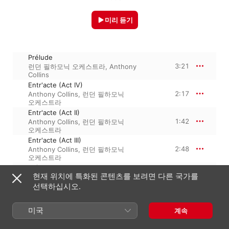
미리 듣기
Prélude
3:21
런던 필하모닉 오케스트라
,
Anthony
Collins
Entr'acte (Act IV)
2:17
Anthony Collins
,
런던 필하모닉
오케스트라
Entr'acte (Act II)
1:42
Anthony Collins
,
런던 필하모닉
오케스트라
Entr'acte (Act III)
2:48
Anthony Collins
,
런던 필하모닉
오케스트라
Scène des contrebandiers
현재 위치에 특화된 콘텐츠를 보려면 다른 국가를
4:01
Anthony Collins
,
런던 필하모닉
오케스트라
선택하십시오.
La garde montante
3:40
Anthony Collins
,
런던 필하모닉
미국
계속
오케스트라
Danse bohème