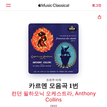
로그인
홈
둘러보기
검색
조르주 비제
카르멘 모음곡 1번
런던 필하모닉 오케스트라
,
Anthony
Collins
1950