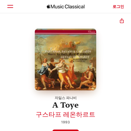
로그인
홈
둘러보기
검색
자일스 파나비
A Toye
구스타프 레온하르트
1993