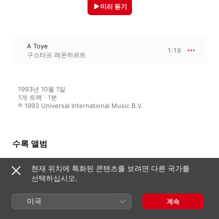
미리 듣기
A Toye
1:19
구스타프 레온하르트
1993년 10월 1일

1개 트랙 · 1분

℗ 1993 Universal International Music B.V.
수록 앨범
현재 위치에 특화된 콘텐츠를 보려면 다른 국가를
선택하십시오.
Fantasias, Pavans & Galliards
구스타프 레온하르트
미국
계속