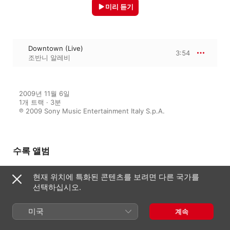
미리 듣기
Downtown (Live)
3:54
조반니 알레비
2009년 11월 6일

1개 트랙 · 3분

℗ 2009 Sony Music Entertainment Italy S.p.A.
수록 앨범
현재 위치에 특화된 콘텐츠를 보려면 다른 국가를
선택하십시오.
Arena di Verona (Live)
All Stars Orchestra
,
조반니 알레비
미국
계속