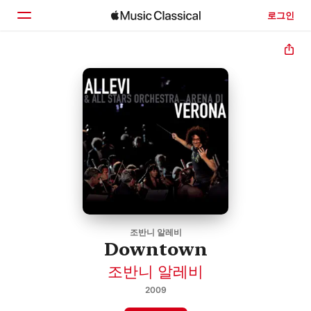
로그인
홈
둘러보기
검색
조반니 알레비
Downtown
조반니 알레비
2009