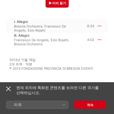
미리 듣기
I. Allegro
6:24
Brescia Orchestra
,
Francesco De
Angelis
,
Ezio Rojatti
III. Allegro
4:02
Francesco De Angelis
,
Ezio Rojatti
,
Brescia Orchestra
2013년 11월 18일

2개 트랙 · 10분

℗ 2013 FONDAZIONE PROVINCIA DI BRESCIA EVENTI
현재 위치에 특화된 콘텐츠를 보려면 다른 국가를
수록 앨범
선택하십시오.
미국
Tartini: Violin Concertos and
계속
Symphonies
Francesco De Angelis
,
Brescia