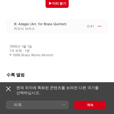
미리 듣기
III. Adagio (Arr. for Brass Quintet)
0:41
하모닉 브라스
1998년 1월 1일

1개 트랙 · 1분

℗ 1998 Brass Works Munich
수록 앨범
현재 위치에 특화된 콘텐츠를 보려면 다른 국가를
선택하십시오.
Jewels of Baroque
하모닉 브라스
미국
계속