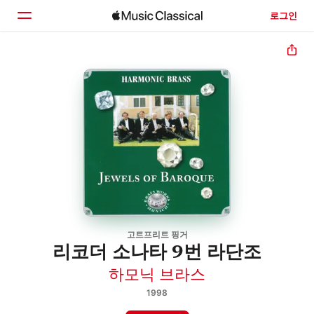
로그인
홈
둘러보기
검색
고트프리트 핑거
리코더 소나타 9번 라단조
하모닉 브라스
1998