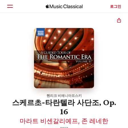
로그인
홈
둘러보기
검색
헨리크 비에니아프스키
스케르초-타란텔라 사단조, Op.
16
마라트 비센갈리예프
,
존 레네한