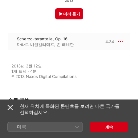
2013
미리 듣기
Scherzo-tarantelle, Op. 16
4:34
마라트 비센갈리예프
,
존 레네한
2013년 3월 12일

1개 트랙 · 4분

℗ 2013 Naxos Digital Compilations
수록 앨범
현재 위치에 특화된 콘텐츠를 보려면 다른 국가를
선택하십시오.
A Guided Tour of the Romantic
미국
계속
Era, Vol. 11
다양한 아티스트