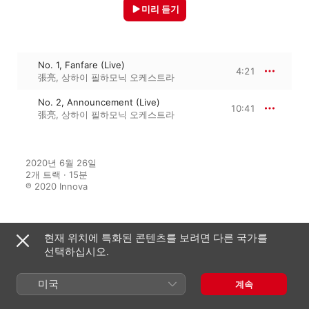
미리 듣기
No. 1, Fanfare (Live)
4:21
張亮
,
상하이 필하모닉 오케스트라
No. 2, Announcement (Live)
10:41
張亮
,
상하이 필하모닉 오케스트라
2020년 6월 26일

2개 트랙 · 15분

℗ 2020 Innova
현재 위치에 특화된 콘텐츠를 보려면 다른 국가를
수록 앨범
선택하십시오.
미국
계속
Into the Vast World (Live)
상하이 필하모닉 오케스트라
,
張亮