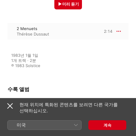
미리 듣기
2 Menuets
2:14
Thérèse Dussaut
1983년 1월 1일

1개 트랙 · 2분

℗ 1983 Solstice
수록 앨범
현재 위치에 특화된 콘텐츠를 보려면 다른 국가를
선택하십시오.
Rameau: Complete Works for
Keyboard
Thérèse Dussaut
미국
계속