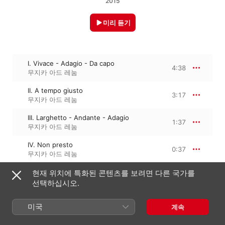
2015
미리 듣기
I. Vivace - Adagio - Da capo
4:38
무지카 아드 레눔
II. A tempo giusto
3:17
무지카 아드 레눔
III. Larghetto - Andante - Adagio
1:37
무지카 아드 레눔
IV. Non presto
0:37
무지카 아드 레눔
현재 위치에 특화된 콘텐츠를 보려면 다른 국가를
선택하십시오.
2015년 12월 4일

4개 트랙 · 10분

℗ 2015 Brilliant Classics
미국
계속