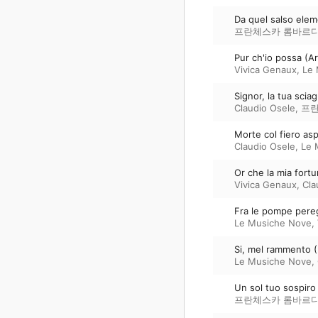
Da quel salso elem
프란체스카 롬바르디
Pur ch'io possa (Ar
Vivica Genaux
,
Le 
Signor, la tua scia
Claudio Osele
,
프란
Morte col fiero asp
Claudio Osele
,
Le 
Or che la mia fortu
Vivica Genaux
,
Cla
Fra le pompe pereg
Le Musiche Nove
,
Si, mel rammento (
Le Musiche Nove
,
Un sol tuo sospiro 
프란체스카 롬바르디