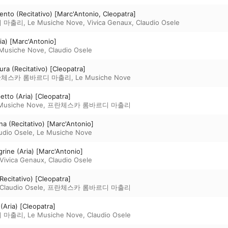
ento (Recitativo) [Marc'Antonio, Cleopatra]
 마출리
,
Le Musiche Nove
,
Vivica Genaux
,
Claudio Osele
ia) [Marc'Antonio]
Musiche Nove
,
Claudio Osele
gura (Recitativo) [Cleopatra]
체스카 롬바르디 마출리
,
Le Musiche Nove
etto (Aria) [Cleopatra]
Musiche Nove
,
프란체스카 롬바르디 마출리
na (Recitativo) [Marc'Antonio]
udio Osele
,
Le Musiche Nove
rine (Aria) [Marc'Antonio]
Vivica Genaux
,
Claudio Osele
Recitativo) [Cleopatra]
Claudio Osele
,
프란체스카 롬바르디 마출리
(Aria) [Cleopatra]
 마출리
,
Le Musiche Nove
,
Claudio Osele