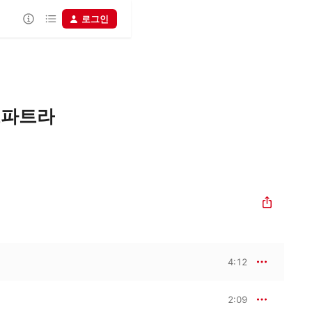
로그인
오파트라
4:12
2:09