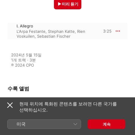
미리 듣기
I. Allegro
3:25
L'Arpa Festante
,
Stephan Katte
,
Rien
Voskuilen
,
Sebastian Fischer
2024년 5월 15일

1개 트랙 · 3분

℗ 2024 CPO
수록 앨범
현재 위치에 특화된 콘텐츠를 보려면 다른 국가를
Fasch, Heinichen & Others:
선택하십시오.
Horn Concertos
Sebastian Fischer
,
Stephan Katte
,
미국
L'Arpa Festante
,
Rien Voskuilen
계속