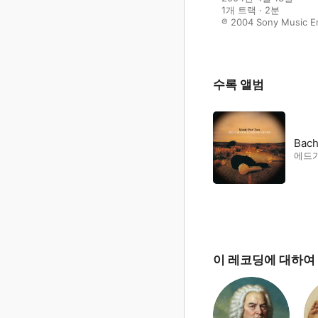
1개 트랙 · 2분

℗ 2004 Sony Music En
수록 앨범
Bach
에드
이 레코딩에 대하여