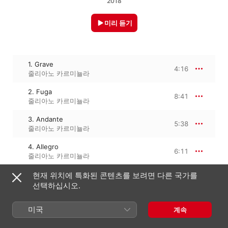
2018
미리 듣기
1. Grave
4:16
줄리아노 카르미뇰라
2. Fuga
8:41
줄리아노 카르미뇰라
3. Andante
5:38
줄리아노 카르미뇰라
4. Allegro
6:11
줄리아노 카르미뇰라
현재 위치에 특화된 콘텐츠를 보려면 다른 국가를
선택하십시오.
2018년 10월 26일

4개 트랙 · 24분

℗ 2018 Deutsche Grammophon GmbH, Berlin
미국
계속