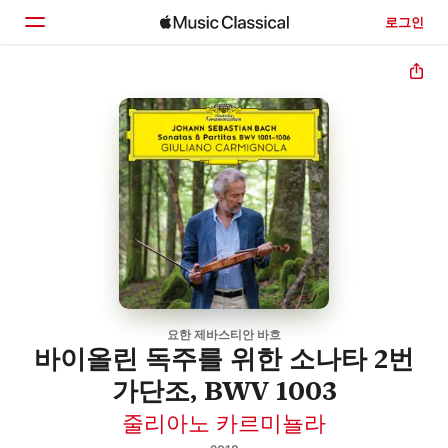
로그인
홈
둘러보기
검색
요한 제바스티안 바흐
바이올린 독주를 위한 소나타 2번
가단조, BWV 1003
줄리아노 카르미뇰라