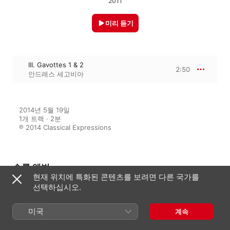
2011
미리 듣기
III. Gavottes 1 & 2
2:50
안드레스 세고비아
2014년 5월 19일

1개 트랙 · 2분

℗ 2014 Classical Expressions
수록 앨범
현재 위치에 특화된 콘텐츠를 보려면 다른 국가를
선택하십시오.
Relaxing Classical Music For
Flying: Calm & Soothing
미국
계속
Classical Music for Airports and
Flying Including Fur Elise, Clair