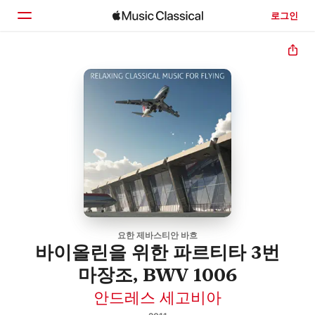
로그인
홈
둘러보기
검색
요한 제바스티안 바흐
바이올린을 위한 파르티타 3번
마장조, BWV 1006
안드레스 세고비아