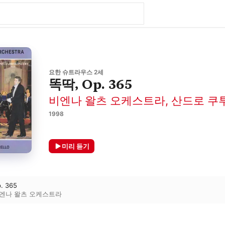
요한 슈트라우스 2세
똑딱, Op. 365
비엔나 왈츠 오케스트라
,
산드로 쿠
1998
미리 듣기
p. 365
엔나 왈츠 오케스트라