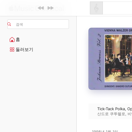
검색
홈
둘러보기
Tick-Tack Polka, O
산드로 쿠투렐로
,
비
1998년 1월 1일
