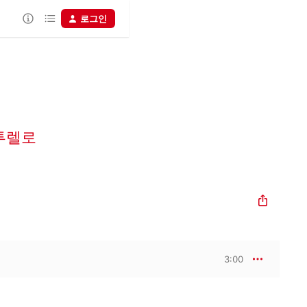
로그인
투렐로
3:00