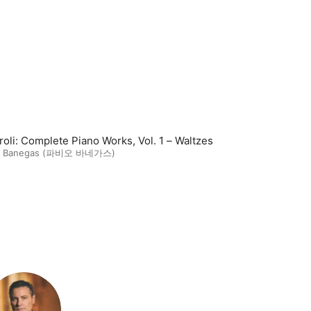
iroli: Complete Piano Works, Vol. 1 – Waltzes
o Banegas (파비오 바네가스)